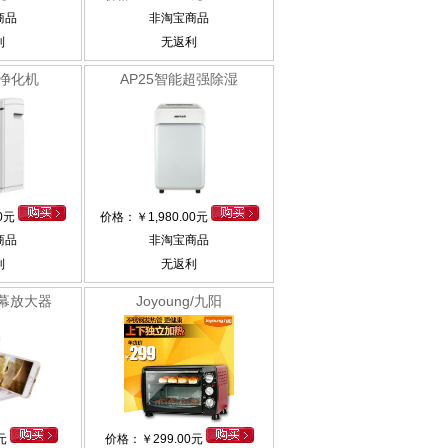
商品
非淘宝商品
利
无返利
湿净化机
AP25智能超强除湿
00元
价格：
￥
1,980.00元
商品
非淘宝商品
利
无返利
幕放大器
Joyoung/九阳
0元
价格：
￥
299.00元