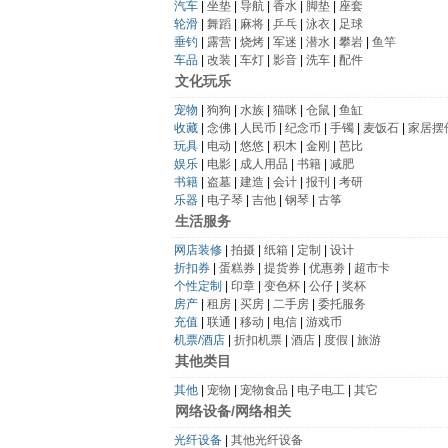
汽车
|
坐垫
|
导航
|
香水
|
脚垫
|
座套
轮滑
|
舞蹈
|
麻将
|
乒乓
|
泳衣
|
足球
垂钓
|
露营
|
烧烤
|
军迷
|
潜水
|
攀岩
|
鱼竿
车品
|
改装
|
车灯
|
影音
|
洗车
|
配件
文化玩乐
宠物
|
狗狗
|
水族
|
猫咪
|
仓鼠
|
鱼缸
收藏
|
念佛
|
人民币
|
纪念币
|
手镯
|
麦饭石
|
家居摆
玩具
|
电动
|
悠悠
|
积木
|
金刚
|
芭比
娱乐
|
电影
|
成人用品
|
书籍
|
减肥
书籍
|
盗墓
|
建造
|
会计
|
报刊
|
考研
乐器
|
电子琴
|
吉他
|
钢琴
|
古筝
生活服务
网店装修
|
拍摄
|
纸箱
|
定制
|
设计
折扣券
|
蛋糕券
|
提货券
|
优惠劵
|
超市卡
个性定制
|
印章
|
变色杯
|
公仔
|
奖杯
房产
|
租房
|
买房
|
二手房
|
委托服务
充值
|
联通
|
移动
|
电信
|
游戏币
机票/酒店
|
折扣机票
|
酒店
|
度假
|
旅游
其他类目
其他
|
宠物
|
宠物食品
|
电子电工
|
其它
网络设备/网络相关
光纤设备
|
其他光纤设备