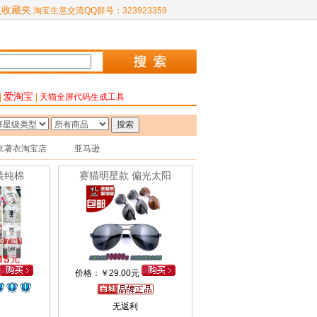
入收藏夹
淘宝生意交流QQ群号：323923359
爱淘宝
|
|
天猫全屏代码生成工具
京著衣淘宝店
亚马逊
装纯棉
赛猫明星款 偏光太阳
价格：
￥
29.00元
无返利