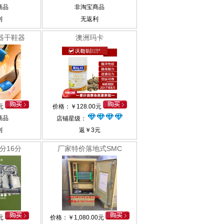
商品
非淘宝商品
利
无返利
器干鞋器
澳洲玛卡
0元
价格：
￥
128.00元
商品
店铺星级：
利
返
￥
3元
分16分
厂家特价落地式SMC
0元
价格：
￥
1,080.00元