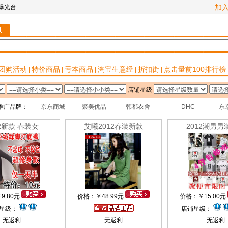
加
在爆光台
团购活动
特价商品
亏本商品
淘宝生意经
折扣街
点击量前100排行榜
|
|
|
|
|
店铺星级
推广品牌：
京东商城
聚美优品
韩都衣舍
DHC
东
12新款 春装女
艾曦2012春装新款
2012潮男男
￥
9.80元
价格：
￥
48.99元
价格：
￥
15.00元
星级：
店铺星级：
无返利
无返利
无返利