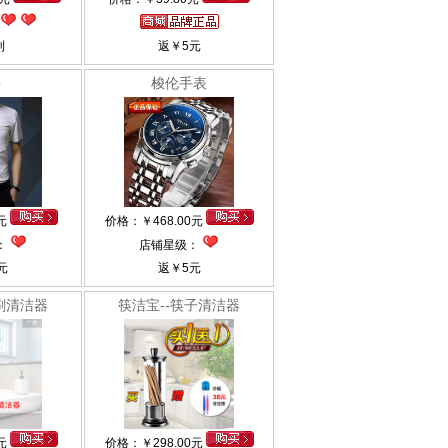
利
返
￥
5元
衫
梭伦手表
0元
价格：
￥
468.00元
：
店铺星级：
元
返
￥
5元
刷清洁器
筷洁宝--筷子清洁器
0元
价格：
￥
298.00元