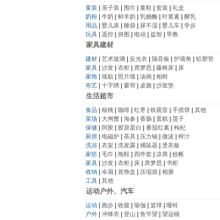
童装
|
亲子装
|
围巾
|
童鞋
|
套装
|
礼盒
奶粉
|
牛奶
|
鲜羊奶
|
乳糖酶
|
叶黄素
|
酵乳
用品
|
婴儿床
|
睡袋
|
尿不湿
|
婴儿车
|
学步
玩具
|
遥控
|
拼图
|
电动
|
益智
|
早教
家具建材
建材
|
艺术玻璃
|
反光衣
|
隔音板
|
护墙角
|
铝塑管
家具
|
沙发
|
衣柜
|
席梦思
|
藤椅床
|
床
家饰
|
墙贴
|
照片墙
|
油画
|
相框
布艺
|
十字绣
|
窗帘
|
桌旗
|
沙发垫
生活超市
食品
|
核桃
|
咖啡
|
红枣
|
铁观音
|
手抓饼
|
其他
菜场
|
大闸蟹
|
海参
|
香肠
|
蛋糕
|
莲子
保健
|
阿胶
|
胶原蛋白
|
番茄红素
|
枸杞
厨房
|
电磁炉
|
茶具
|
压力锅
|
微波
|
榨汁
洗浴
|
衣架
|
洗发露
|
捕鼠器
|
烫衣板
家纺
|
毛巾
|
拖鞋
|
四件套
|
凉席
|
蚊帐
家具
|
沙发
|
衣柜
|
床
|
席梦思
|
书柜
收纳
|
伞扇
|
首饰盒
|
压缩袋
|
相册
工具
|
其他
运动户外、汽车
运动
|
跑步
|
收腹
|
瑜伽
|
篮球
|
哑铃
户外
|
冲锋衣
|
登山
|
鱼竿望
|
望远镜