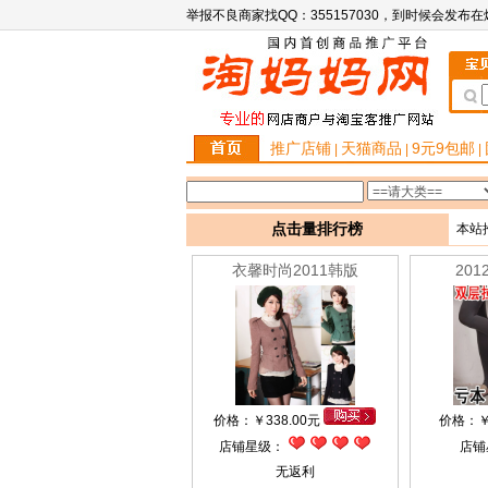
举报不良商家找QQ：355157030，到时候会发布
推广店铺
天猫商品
9元9包邮
|
|
|
点击量排行榜
本站
衣馨时尚2011韩版
20
价格：
￥
338.00元
价格：
店铺星级：
店铺
无返利