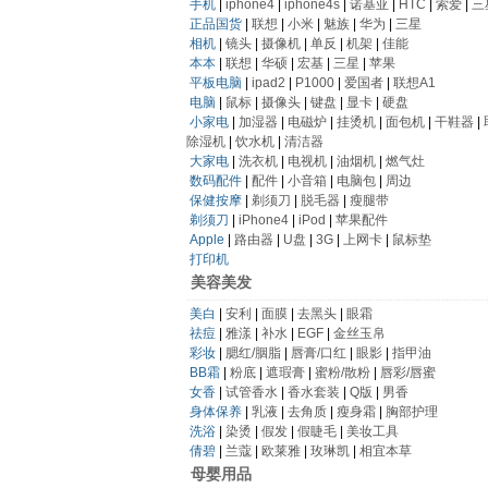
手机
|
iphone4
|
iphone4s
|
诺基亚
|
HTC
|
索爱
|
三
正品国货
|
联想
|
小米
|
魅族
|
华为
|
三星
相机
|
镜头
|
摄像机
|
单反
|
机架
|
佳能
本本
|
联想
|
华硕
|
宏基
|
三星
|
苹果
平板电脑
|
ipad2
|
P1000
|
爱国者
|
联想A1
电脑
|
鼠标
|
摄像头
|
键盘
|
显卡
|
硬盘
小家电
|
加湿器
|
电磁炉
|
挂烫机
|
面包机
|
干鞋器
|
除湿机
|
饮水机
|
清洁器
大家电
|
洗衣机
|
电视机
|
油烟机
|
燃气灶
数码配件
|
配件
|
小音箱
|
电脑包
|
周边
保健按摩
|
剃须刀
|
脱毛器
|
瘦腿带
剃须刀
|
iPhone4
|
iPod
|
苹果配件
Apple
|
路由器
|
U盘
|
3G
|
上网卡
|
鼠标垫
打印机
美容美发
美白
|
安利
|
面膜
|
去黑头
|
眼霜
祛痘
|
雅漾
|
补水
|
EGF
|
金丝玉帛
彩妆
|
腮红/胭脂
|
唇膏/口红
|
眼影
|
指甲油
BB霜
|
粉底
|
遮瑕膏
|
蜜粉/散粉
|
唇彩/唇蜜
女香
|
试管香水
|
香水套装
|
Q版
|
男香
身体保养
|
乳液
|
去角质
|
瘦身霜
|
胸部护理
洗浴
|
染烫
|
假发
|
假睫毛
|
美妆工具
倩碧
|
兰蔻
|
欧莱雅
|
玫琳凯
|
相宜本草
母婴用品