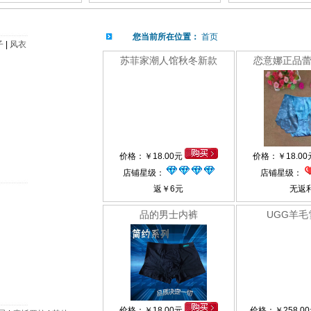
您当前所在位置：
首页
子
|
风衣
苏菲家潮人馆秋冬新款
恋意娜正品
价格：
￥
18.00元
价格：
￥
18.0
店铺星级：
店铺星级：
返
￥
6元
无返
品的男士内裤
UGG羊毛
价格：
￥
18.00元
价格：
￥
258.0