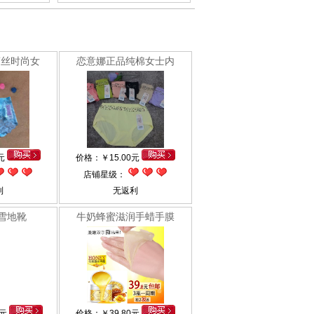
蕾丝时尚女
恋意娜正品纯棉女士内
0元
价格：
￥
15.00元
店铺星级：
利
无返利
雪地靴
牛奶蜂蜜滋润手蜡手膜
0元
价格：
￥
39.80元