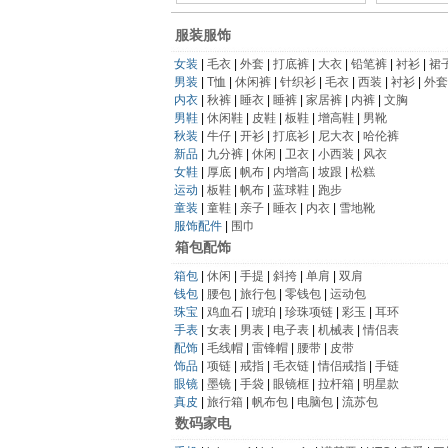
服装服饰
女装
|
毛衣
|
外套
|
打底裤
|
大衣
|
铅笔裤
|
衬衫
|
裙
男装
|
T恤
|
休闲裤
|
针织衫
|
毛衣
|
西装
|
衬衫
|
外套
内衣
|
秋裤
|
睡衣
|
睡裤
|
家居裤
|
内裤
|
文胸
男鞋
|
休闲鞋
|
皮鞋
|
板鞋
|
增高鞋
|
男靴
秋装
|
牛仔
|
开衫
|
打底衫
|
尼大衣
|
哈伦裤
新品
|
九分裤
|
休闲
|
卫衣
|
小西装
|
风衣
女鞋
|
厚底
|
帆布
|
内增高
|
坡跟
|
松糕
运动
|
板鞋
|
帆布
|
蓝球鞋
|
跑步
童装
|
童鞋
|
亲子
|
睡衣
|
内衣
|
雪地靴
服饰配件
|
围巾
箱包配饰
箱包
|
休闲
|
手提
|
斜挎
|
单肩
|
双肩
钱包
|
腰包
|
旅行包
|
零钱包
|
运动包
珠宝
|
鸡血石
|
琥珀
|
珍珠项链
|
彩玉
|
耳环
手表
|
女表
|
男表
|
电子表
|
机械表
|
情侣表
配饰
|
毛线帽
|
雷锋帽
|
腰带
|
皮带
饰品
|
项链
|
戒指
|
毛衣链
|
情侣戒指
|
手链
眼镜
|
墨镜
|
手袋
|
眼镜框
|
拉杆箱
|
明星款
真皮
|
旅行箱
|
帆布包
|
电脑包
|
流苏包
数码家电