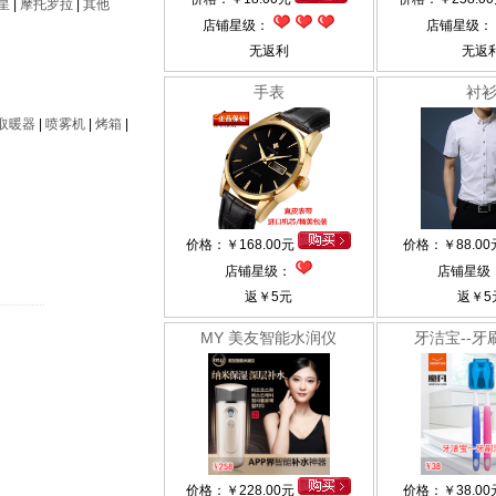
星
|
摩托罗拉
|
其他
店铺星级：
店铺星级：
无返利
无返
手表
衬
取暖器
|
喷雾机
|
烤箱
|
价格：
￥
168.00元
价格：
￥
88.0
店铺星级：
店铺星级
返
￥
5元
返
￥
5
MY 美友智能水润仪
牙洁宝--牙
价格：
￥
228.00元
价格：
￥
38.0