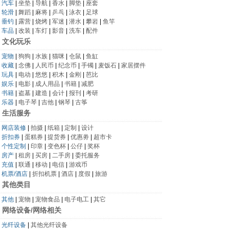
汽车
|
坐垫
|
导航
|
香水
|
脚垫
|
座套
轮滑
|
舞蹈
|
麻将
|
乒乓
|
泳衣
|
足球
垂钓
|
露营
|
烧烤
|
军迷
|
潜水
|
攀岩
|
鱼竿
车品
|
改装
|
车灯
|
影音
|
洗车
|
配件
文化玩乐
宠物
|
狗狗
|
水族
|
猫咪
|
仓鼠
|
鱼缸
收藏
|
念佛
|
人民币
|
纪念币
|
手镯
|
麦饭石
|
家居摆件
玩具
|
电动
|
悠悠
|
积木
|
金刚
|
芭比
娱乐
|
电影
|
成人用品
|
书籍
|
减肥
书籍
|
盗墓
|
建造
|
会计
|
报刊
|
考研
乐器
|
电子琴
|
吉他
|
钢琴
|
古筝
生活服务
网店装修
|
拍摄
|
纸箱
|
定制
|
设计
折扣券
|
蛋糕券
|
提货券
|
优惠劵
|
超市卡
个性定制
|
印章
|
变色杯
|
公仔
|
奖杯
房产
|
租房
|
买房
|
二手房
|
委托服务
充值
|
联通
|
移动
|
电信
|
游戏币
机票/酒店
|
折扣机票
|
酒店
|
度假
|
旅游
其他类目
其他
|
宠物
|
宠物食品
|
电子电工
|
其它
网络设备/网络相关
光纤设备
|
其他光纤设备