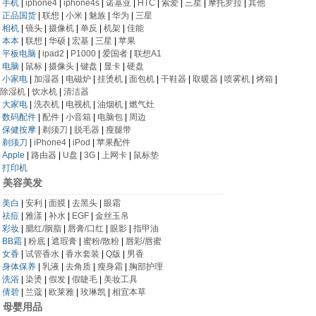
手机
|
iphone4
|
iphone4s
|
诺基亚
|
HTC
|
索爱
|
三星
|
摩托罗拉
|
其他
正品国货
|
联想
|
小米
|
魅族
|
华为
|
三星
相机
|
镜头
|
摄像机
|
单反
|
机架
|
佳能
本本
|
联想
|
华硕
|
宏基
|
三星
|
苹果
平板电脑
|
ipad2
|
P1000
|
爱国者
|
联想A1
电脑
|
鼠标
|
摄像头
|
键盘
|
显卡
|
硬盘
小家电
|
加湿器
|
电磁炉
|
挂烫机
|
面包机
|
干鞋器
|
取暖器
|
喷雾机
|
烤箱
|
除湿机
|
饮水机
|
清洁器
大家电
|
洗衣机
|
电视机
|
油烟机
|
燃气灶
数码配件
|
配件
|
小音箱
|
电脑包
|
周边
保健按摩
|
剃须刀
|
脱毛器
|
瘦腿带
剃须刀
|
iPhone4
|
iPod
|
苹果配件
Apple
|
路由器
|
U盘
|
3G
|
上网卡
|
鼠标垫
打印机
美容美发
美白
|
安利
|
面膜
|
去黑头
|
眼霜
祛痘
|
雅漾
|
补水
|
EGF
|
金丝玉帛
彩妆
|
腮红/胭脂
|
唇膏/口红
|
眼影
|
指甲油
BB霜
|
粉底
|
遮瑕膏
|
蜜粉/散粉
|
唇彩/唇蜜
女香
|
试管香水
|
香水套装
|
Q版
|
男香
身体保养
|
乳液
|
去角质
|
瘦身霜
|
胸部护理
洗浴
|
染烫
|
假发
|
假睫毛
|
美妆工具
倩碧
|
兰蔻
|
欧莱雅
|
玫琳凯
|
相宜本草
母婴用品