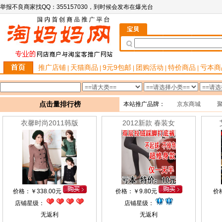
举报不良商家找QQ：355157030，到时候会发布在爆光台
推广店铺
天猫商品
9元9包邮
团购活动
特价商品
亏本商
|
|
|
|
|
点击量排行榜
本站推广品牌：
京东商城
衣馨时尚2011韩版
2012新款 春装女
价格：
￥
338.00元
价格：
￥
9.80元
价
店铺星级：
店铺星级：
无返利
无返利