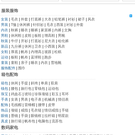
服装服饰
女装
|
毛衣
|
外套
|
打底裤
|
大衣
|
铅笔裤
|
衬衫
|
裙子
|
风衣
男装
|
T恤
|
休闲裤
|
针织衫
|
毛衣
|
西装
|
衬衫
|
外套
内衣
|
秋裤
|
睡衣
|
睡裤
|
家居裤
|
内裤
|
文胸
男鞋
|
休闲鞋
|
皮鞋
|
板鞋
|
增高鞋
|
男靴
秋装
|
牛仔
|
开衫
|
打底衫
|
尼大衣
|
哈伦裤
新品
|
九分裤
|
休闲
|
卫衣
|
小西装
|
风衣
女鞋
|
厚底
|
帆布
|
内增高
|
坡跟
|
松糕
运动
|
板鞋
|
帆布
|
蓝球鞋
|
跑步
童装
|
童鞋
|
亲子
|
睡衣
|
内衣
|
雪地靴
服饰配件
|
围巾
箱包配饰
箱包
|
休闲
|
手提
|
斜挎
|
单肩
|
双肩
钱包
|
腰包
|
旅行包
|
零钱包
|
运动包
珠宝
|
鸡血石
|
琥珀
|
珍珠项链
|
彩玉
|
耳环
手表
|
女表
|
男表
|
电子表
|
机械表
|
情侣表
配饰
|
毛线帽
|
雷锋帽
|
腰带
|
皮带
饰品
|
项链
|
戒指
|
毛衣链
|
情侣戒指
|
手链
眼镜
|
墨镜
|
手袋
|
眼镜框
|
拉杆箱
|
明星款
真皮
|
旅行箱
|
帆布包
|
电脑包
|
流苏包
数码家电