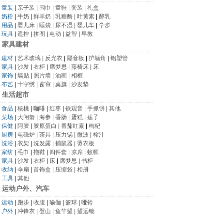
童装
|
亲子装
|
围巾
|
童鞋
|
套装
|
礼盒
奶粉
|
牛奶
|
鲜羊奶
|
乳糖酶
|
叶黄素
|
酵乳
用品
|
婴儿床
|
睡袋
|
尿不湿
|
婴儿车
|
学步
玩具
|
遥控
|
拼图
|
电动
|
益智
|
早教
家具建材
建材
|
艺术玻璃
|
反光衣
|
隔音板
|
护墙角
|
铝塑管
家具
|
沙发
|
衣柜
|
席梦思
|
藤椅床
|
床
家饰
|
墙贴
|
照片墙
|
油画
|
相框
布艺
|
十字绣
|
窗帘
|
桌旗
|
沙发垫
生活超市
食品
|
核桃
|
咖啡
|
红枣
|
铁观音
|
手抓饼
|
其他
菜场
|
大闸蟹
|
海参
|
香肠
|
蛋糕
|
莲子
保健
|
阿胶
|
胶原蛋白
|
番茄红素
|
枸杞
厨房
|
电磁炉
|
茶具
|
压力锅
|
微波
|
榨汁
洗浴
|
衣架
|
洗发露
|
捕鼠器
|
烫衣板
家纺
|
毛巾
|
拖鞋
|
四件套
|
凉席
|
蚊帐
家具
|
沙发
|
衣柜
|
床
|
席梦思
|
书柜
收纳
|
伞扇
|
首饰盒
|
压缩袋
|
相册
工具
|
其他
运动户外、汽车
运动
|
跑步
|
收腹
|
瑜伽
|
篮球
|
哑铃
户外
|
冲锋衣
|
登山
|
鱼竿望
|
望远镜