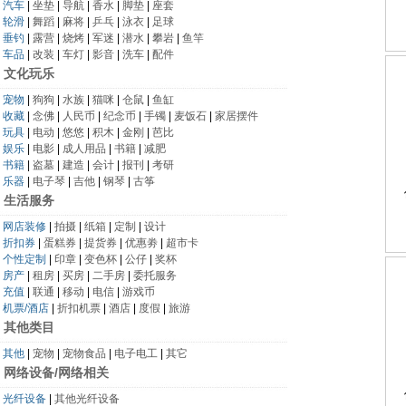
汽车
|
坐垫
|
导航
|
香水
|
脚垫
|
座套
轮滑
|
舞蹈
|
麻将
|
乒乓
|
泳衣
|
足球
垂钓
|
露营
|
烧烤
|
军迷
|
潜水
|
攀岩
|
鱼竿
车品
|
改装
|
车灯
|
影音
|
洗车
|
配件
文化玩乐
宠物
|
狗狗
|
水族
|
猫咪
|
仓鼠
|
鱼缸
收藏
|
念佛
|
人民币
|
纪念币
|
手镯
|
麦饭石
|
家居摆件
玩具
|
电动
|
悠悠
|
积木
|
金刚
|
芭比
娱乐
|
电影
|
成人用品
|
书籍
|
减肥
书籍
|
盗墓
|
建造
|
会计
|
报刊
|
考研
乐器
|
电子琴
|
吉他
|
钢琴
|
古筝
生活服务
网店装修
|
拍摄
|
纸箱
|
定制
|
设计
折扣券
|
蛋糕券
|
提货券
|
优惠劵
|
超市卡
个性定制
|
印章
|
变色杯
|
公仔
|
奖杯
房产
|
租房
|
买房
|
二手房
|
委托服务
充值
|
联通
|
移动
|
电信
|
游戏币
机票/酒店
|
折扣机票
|
酒店
|
度假
|
旅游
其他类目
其他
|
宠物
|
宠物食品
|
电子电工
|
其它
网络设备/网络相关
光纤设备
|
其他光纤设备