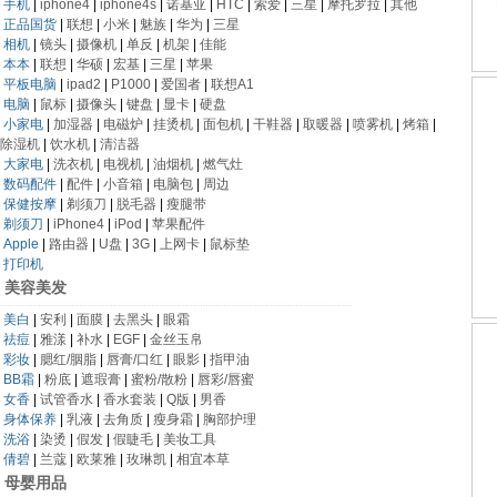
手机
|
iphone4
|
iphone4s
|
诺基亚
|
HTC
|
索爱
|
三星
|
摩托罗拉
|
其他
正品国货
|
联想
|
小米
|
魅族
|
华为
|
三星
相机
|
镜头
|
摄像机
|
单反
|
机架
|
佳能
本本
|
联想
|
华硕
|
宏基
|
三星
|
苹果
平板电脑
|
ipad2
|
P1000
|
爱国者
|
联想A1
电脑
|
鼠标
|
摄像头
|
键盘
|
显卡
|
硬盘
小家电
|
加湿器
|
电磁炉
|
挂烫机
|
面包机
|
干鞋器
|
取暖器
|
喷雾机
|
烤箱
|
除湿机
|
饮水机
|
清洁器
大家电
|
洗衣机
|
电视机
|
油烟机
|
燃气灶
数码配件
|
配件
|
小音箱
|
电脑包
|
周边
保健按摩
|
剃须刀
|
脱毛器
|
瘦腿带
剃须刀
|
iPhone4
|
iPod
|
苹果配件
Apple
|
路由器
|
U盘
|
3G
|
上网卡
|
鼠标垫
打印机
美容美发
美白
|
安利
|
面膜
|
去黑头
|
眼霜
祛痘
|
雅漾
|
补水
|
EGF
|
金丝玉帛
彩妆
|
腮红/胭脂
|
唇膏/口红
|
眼影
|
指甲油
BB霜
|
粉底
|
遮瑕膏
|
蜜粉/散粉
|
唇彩/唇蜜
女香
|
试管香水
|
香水套装
|
Q版
|
男香
身体保养
|
乳液
|
去角质
|
瘦身霜
|
胸部护理
洗浴
|
染烫
|
假发
|
假睫毛
|
美妆工具
倩碧
|
兰蔻
|
欧莱雅
|
玫琳凯
|
相宜本草
母婴用品