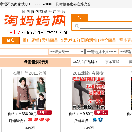
举报不良商家找QQ：355157030，到时候会发布在爆光台
推广店铺
天猫商品
9元9包邮
团购活动
特价商品
亏本商
|
|
|
|
|
点击量排行榜
本站推广品牌：
京东商城
衣馨时尚2011韩版
2012新款 春装女
价格：
￥
338.00元
价格：
￥
9.80元
价
店铺星级：
店铺星级：
无返利
无返利