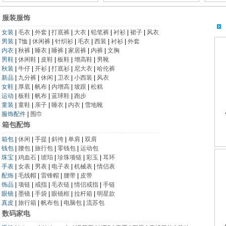
服装服饰
女装
|
毛衣
|
外套
|
打底裤
|
大衣
|
铅笔裤
|
衬衫
|
裙子
|
风衣
男装
|
T恤
|
休闲裤
|
针织衫
|
毛衣
|
西装
|
衬衫
|
外套
内衣
|
秋裤
|
睡衣
|
睡裤
|
家居裤
|
内裤
|
文胸
男鞋
|
休闲鞋
|
皮鞋
|
板鞋
|
增高鞋
|
男靴
秋装
|
牛仔
|
开衫
|
打底衫
|
尼大衣
|
哈伦裤
新品
|
九分裤
|
休闲
|
卫衣
|
小西装
|
风衣
女鞋
|
厚底
|
帆布
|
内增高
|
坡跟
|
松糕
运动
|
板鞋
|
帆布
|
蓝球鞋
|
跑步
童装
|
童鞋
|
亲子
|
睡衣
|
内衣
|
雪地靴
服饰配件
|
围巾
箱包配饰
箱包
|
休闲
|
手提
|
斜挎
|
单肩
|
双肩
钱包
|
腰包
|
旅行包
|
零钱包
|
运动包
珠宝
|
鸡血石
|
琥珀
|
珍珠项链
|
彩玉
|
耳环
手表
|
女表
|
男表
|
电子表
|
机械表
|
情侣表
配饰
|
毛线帽
|
雷锋帽
|
腰带
|
皮带
饰品
|
项链
|
戒指
|
毛衣链
|
情侣戒指
|
手链
眼镜
|
墨镜
|
手袋
|
眼镜框
|
拉杆箱
|
明星款
真皮
|
旅行箱
|
帆布包
|
电脑包
|
流苏包
数码家电