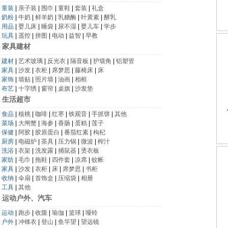
童装
|
亲子装
|
围巾
|
童鞋
|
套装
|
礼盒
奶粉
|
牛奶
|
鲜羊奶
|
乳糖酶
|
叶黄素
|
酵乳
用品
|
婴儿床
|
睡袋
|
尿不湿
|
婴儿车
|
学步
玩具
|
遥控
|
拼图
|
电动
|
益智
|
早教
家具建材
建材
|
艺术玻璃
|
反光衣
|
隔音板
|
护墙角
|
铝塑管
家具
|
沙发
|
衣柜
|
席梦思
|
藤椅床
|
床
家饰
|
墙贴
|
照片墙
|
油画
|
相框
布艺
|
十字绣
|
窗帘
|
桌旗
|
沙发垫
生活超市
食品
|
核桃
|
咖啡
|
红枣
|
铁观音
|
手抓饼
|
其他
菜场
|
大闸蟹
|
海参
|
香肠
|
蛋糕
|
莲子
保健
|
阿胶
|
胶原蛋白
|
番茄红素
|
枸杞
厨房
|
电磁炉
|
茶具
|
压力锅
|
微波
|
榨汁
洗浴
|
衣架
|
洗发露
|
捕鼠器
|
烫衣板
家纺
|
毛巾
|
拖鞋
|
四件套
|
凉席
|
蚊帐
家具
|
沙发
|
衣柜
|
床
|
席梦思
|
书柜
收纳
|
伞扇
|
首饰盒
|
压缩袋
|
相册
工具
|
其他
运动户外、汽车
运动
|
跑步
|
收腹
|
瑜伽
|
篮球
|
哑铃
户外
|
冲锋衣
|
登山
|
鱼竿望
|
望远镜